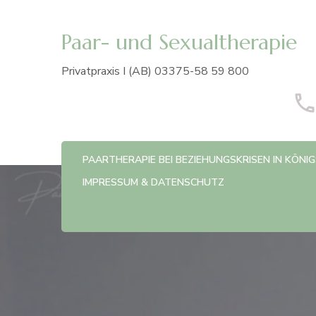
Paar- und Sexualtherapie
Privatpraxis I (AB) 03375-58 59 800
PAARTHERAPIE BEI BEZIEHUNGSKRISEN IN KÖN
IMPRESSUM & DATENSCHUTZ