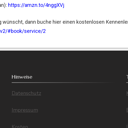
n):
https://amzn.to/4nggXVj
g wünscht, dann buche hier einen kostenlosen Kennenler
t/v2/#book/service/2
Hinweise
Datenschutz
Impressum
Kosten