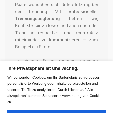
Paare wünschen sich Unterstützung bei
der Trennung. Mit professioneller
Trennungsbegleitung
helfen wir,
Konflikte fair zu lösen und auch nach der
Trennung respektvoll und konstruktiv
miteinander zu kommunizieren – zum
Beispiel als Eltern.
In einigen Fällen müssen schwere
Vertrauensbrüche, wie Untreue oder
Ihre Privatsphäre ist uns wichtig.
andere Verletzungen, aufgearbeitet
Wir verwenden Cookies, um Ihr Surferlebnis zu verbessern,
werden. Wir begleiten Paare dabei, die
personalisierte Werbung oder Inhalte bereitzustellen und
Beziehung zu reflektieren,
unseren Traffic zu analysieren. Durch Klicken auf ‚Alle
Kommunikationsmuster zu verbessern
akzeptieren‘ stimmen Sie unserer Verwendung von Cookies
zu.
und das Vertrauen Schritt für Schritt
wieder aufzubauen.