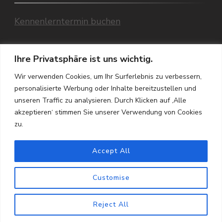
Kennenlerntermin buchen
Einzeltermin buchen
Ihre Privatsphäre ist uns wichtig.
Wir verwenden Cookies, um Ihr Surferlebnis zu verbessern,
Übersicht aller Termine (Telefon/ Praxis,
personalisierte Werbung oder Inhalte bereitzustellen und
Video)
unseren Traffic zu analysieren. Durch Klicken auf ‚Alle
akzeptieren‘ stimmen Sie unserer Verwendung von Cookies
zu.
Accept All
Customise
2026 Copyright
Paar- und Sexualtherapie
.
Datenschutzerklärung
Reject All