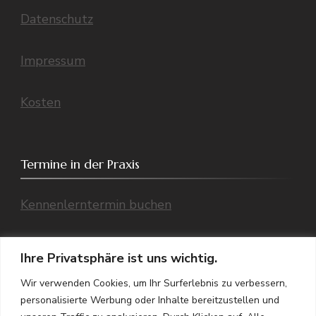
Datenschutz
Impressum
Kosten
Termine in der Praxis
Kennenlerntermin buchen
Einzeltermin buchen
Ihre Privatsphäre ist uns wichtig.
Wir verwenden Cookies, um Ihr Surferlebnis zu verbessern,
Übersicht aller Termine (Telefon/ Praxis,
personalisierte Werbung oder Inhalte bereitzustellen und
Video)