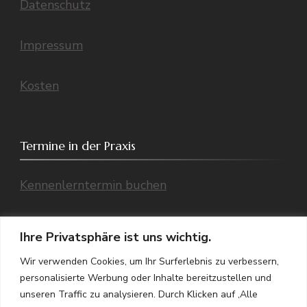
Datenschutz
Impressum
Kosten
Termine in der Praxis
Kennenlerntermin buchen
Einzeltermin buchen
Ihre Privatsphäre ist uns wichtig.
Wir verwenden Cookies, um Ihr Surferlebnis zu verbessern,
Übersicht aller Termine (Telefon/ Praxis,
personalisierte Werbung oder Inhalte bereitzustellen und
Video)
unseren Traffic zu analysieren. Durch Klicken auf ‚Alle