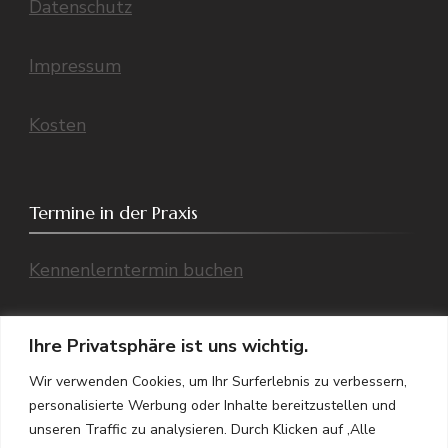
Datenschutz
Impressum
Kosten
Termine in der Praxis
Kennenlerntermin buchen
Einzeltermin buchen
Ihre Privatsphäre ist uns wichtig.
Wir verwenden Cookies, um Ihr Surferlebnis zu verbessern,
Übersicht aller Termine (Telefon/ Praxis,
personalisierte Werbung oder Inhalte bereitzustellen und
Video)
unseren Traffic zu analysieren. Durch Klicken auf ‚Alle