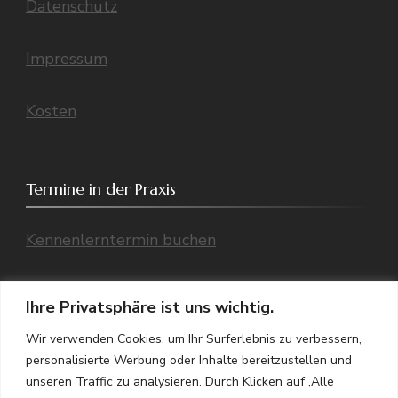
Datenschutz
Impressum
Kosten
Termine in der Praxis
Kennenlerntermin buchen
Einzeltermin buchen
Ihre Privatsphäre ist uns wichtig.
Wir verwenden Cookies, um Ihr Surferlebnis zu verbessern,
Übersicht aller Termine (Telefon/ Praxis,
personalisierte Werbung oder Inhalte bereitzustellen und
Video)
unseren Traffic zu analysieren. Durch Klicken auf ‚Alle